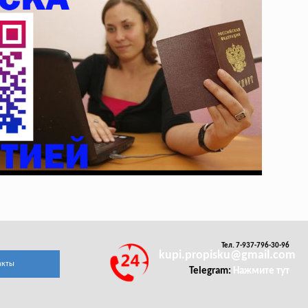
Тел. 7-937-796-30-96
kupi.propisku@gmail.com
акты
Telegram:
Нажмите тут