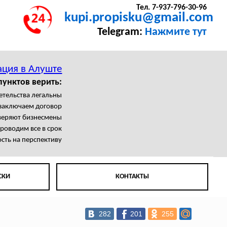
Тел. 7-937-796-30-96
kupi.propisku@gmail.com
Telegram:
Нажмите тут
ация в Алуште
пунктов верить:
етельства легальны
заключаем договор
веряют бизнесмены
роводим все в срок
сть на перспективу
СКИ
КОНТАКТЫ
282
201
255