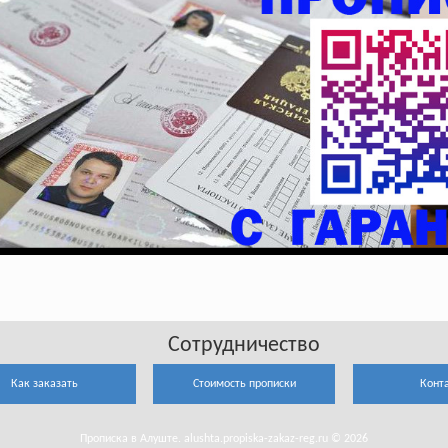
Сотрудничество
Как заказать
Стоимость прописки
Конт
Прописка в Алуште. alushta.propiska-zakaz-reg.ru © 2026