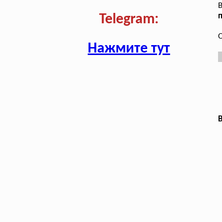
В
п
Telegram:
О
Нажмите тут
В