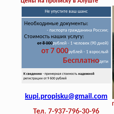
Цены на прописку в Алуште
Не упустите ваш шанс
Необходимые документы:
- паспорта гражданина России;
Стоимость наших услугу:
от 8 000
рублей - 1 человек (90 дней)
от 7 000
рублей - 1 взрослый
Бесплатно
дети
К сведению
- примерная стоимость
надежной
регистрации от 9 600 рублей
kupi.propisku@gmail.com
Тел. 7-937-796-30-96